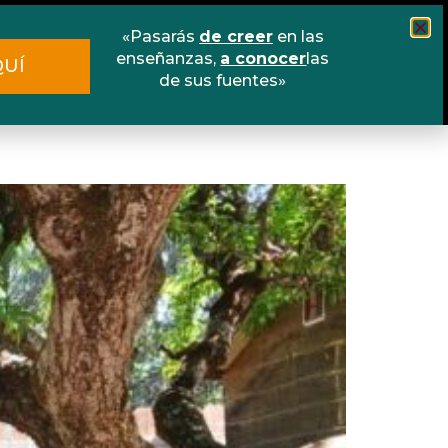
«Pasarás
de creer
en las
Cursos
Escuela online
Libros
enseñanzas,
a conocer
las
QUÍ
de sus fuentes»
Contacto