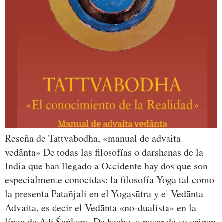
Reseña de Tattvabodha, «manual de advaita
vedânta» De todas las filosofías o darshanas de la
India que han llegado a Occidente hay dos que son
especialmente conocidas: la filosofía Yoga tal como
la presenta Patañjali en el Yogasūtra y el Vedānta
Advaita, es decir el Vedānta «no-dualista» en la
línea de Adi Śaṅkara. De hecho, a pesar de su origen