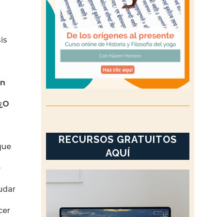
is
en
 ¿O
RECURSOS GRATUITOS
que
AQUÍ
é
udar
cer