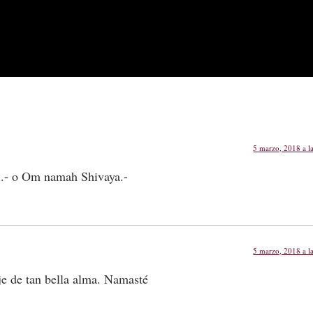
5 marzo, 2018 a l
i.- o Om namah Shivaya.-
5 marzo, 2018 a l
je de tan bella alma. Namasté