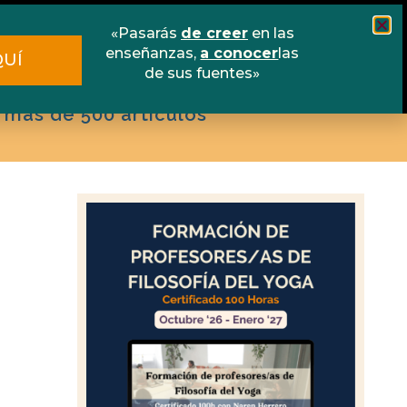
scuela online
Libros
Contacto
«Pasarás
de creer
en las
enseñanzas,
a conocer
las
QUÍ
de sus fuentes»
 más de 500 artículos