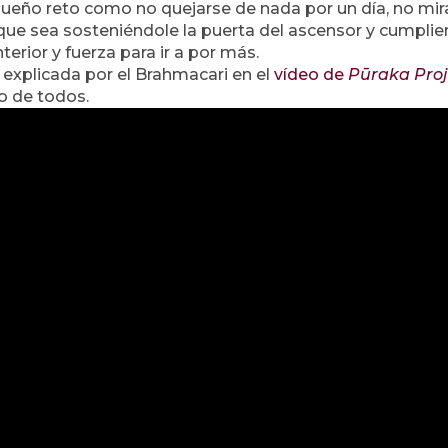
queño reto como no quejarse de nada por un día, no mir
que sea sosteniéndole la puerta del ascensor y cumpli
erior y fuerza para ir a por más.
explicada por el Brahmacari en el
vídeo de
Pūraka Proj
o de todos.