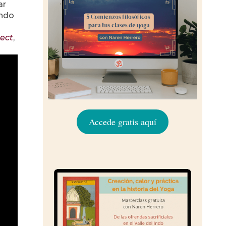
ar
endo
ect
,
Accede gratis aquí