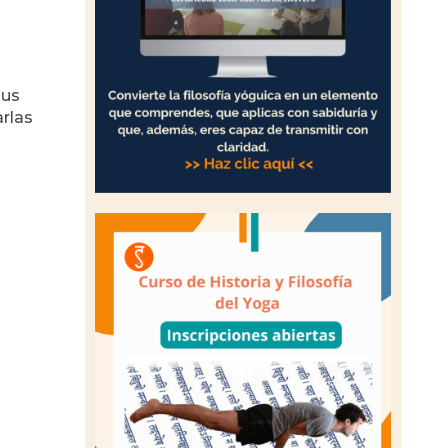
sus
arlas