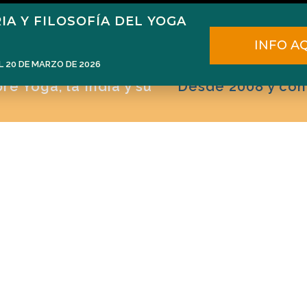
IA Y FILOSOFÍA DEL YOGA
ome
Narén Herrero
Blog
Cursos
E
INFO A
L 20 DE MARZO DE 2026
e Yoga, la India y su
Desde 2008 y con