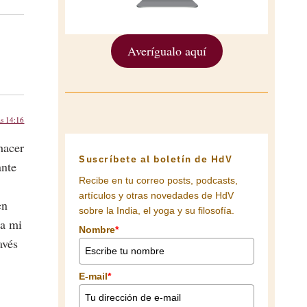
Averígualo aquí
as 14:16
hacer
Suscríbete al boletín de HdV
ante
Recibe en tu correo posts, podcasts,
artículos y otras novedades de HdV
en
sobre la India, el yoga y su filosofía.
ra mi
Nombre
*
avés
E-mail
*