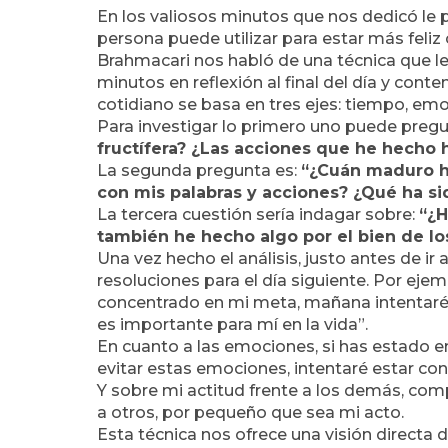
En los valiosos minutos que nos dedicó le
persona puede utilizar para estar más feli
Brahmacari nos habló de una técnica que l
minutos en reflexión al final del día y cont
cotidiano se basa en tres ejes: tiempo, emo
Para investigar lo primero uno puede preg
fructífera? ¿Las acciones que he hecho
La segunda pregunta es:
“¿Cuán maduro h
con mis palabras y acciones? ¿Qué ha si
La tercera cuestión sería indagar sobre:
“¿H
también he hecho algo por el bien de l
Una vez hecho el análisis, justo antes de i
resoluciones para el día siguiente. Por eje
concentrado en mi meta, mañana intentaré
es importante para mí en la vida”.
En cuanto a las emociones, si has estado 
evitar estas emociones, intentaré estar cons
Y sobre mi actitud frente a los demás, co
a otros, por pequeño que sea mi acto.
Esta técnica nos ofrece una visión directa