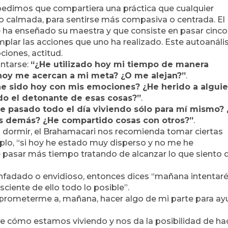
 pedimos que compartiera una práctica que cualquier
z o calmada, para sentirse más compasiva o centrada. El
e ha enseñado su maestra y que consiste en pasar cinco
emplar las acciones que uno ha realizado. Este autoanális
ciones, actitud.
untarse:
“¿He utilizado hoy mi tiempo de manera
 hoy me acercan a mi meta? ¿O me alejan?”
.
e sido hoy con mis emociones? ¿He herido a algui
do el detonante de esas cosas?”
.
e pasado todo el día viviendo sólo para mí mismo?
os demás? ¿He compartido cosas con otros?”
.
r a dormir, el Brahamacari nos recomienda tomar ciertas
mplo, “si hoy he estado muy disperso y no me he
 pasar más tiempo tratando de alcanzar lo que siento 
enfadado o envidioso, entonces dices “mañana intentar
ciente de ello todo lo posible”.
mprometerme a, mañana, hacer algo de mi parte para ay
 de cómo estamos viviendo y nos da la posibilidad de ha