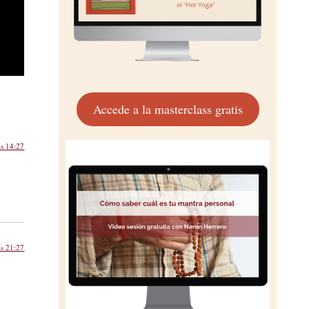
Accede a la masterclass gratis
as 14:27
as 21:27