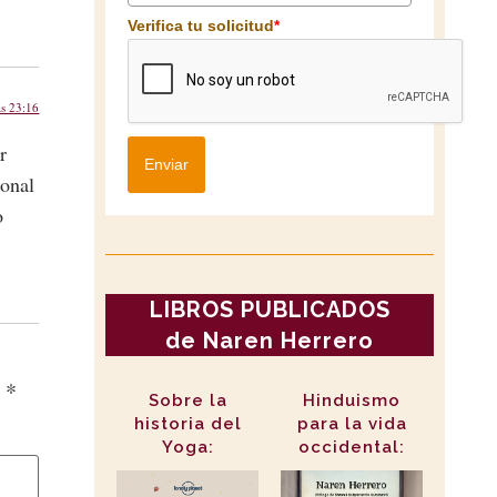
Verifica tu solicitud
*
as 23:16
r
Enviar
ional
o
LIBROS PUBLICADOS
de Naren Herrero
n
*
Sobre la
Hinduismo
historia del
para la vida
Yoga:
occidental: