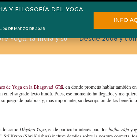
IA Y FILOSOFÍA DEL YOGA
ome
Narén Herrero
Blog
Cursos
E
INFO A
L 20 DE MARZO DE 2026
e Yoga, la India y su
Desde 2008 y con
ones de Yoga en la Bhagavad Gītā
, en donde prometía hablar también en
an en el sagrado texto hindú. Pues, ese momento ha llegado, y me quier
su juego de palabras y, más importante, su descripción de los beneficio
cido como
Dhyāna Yoga
, es de particular interés para los
haṭha-rāja
yog
 Śrī Kṛṣṇa (Shri Krishna) incluye detalles sobre la postura correcta, lo