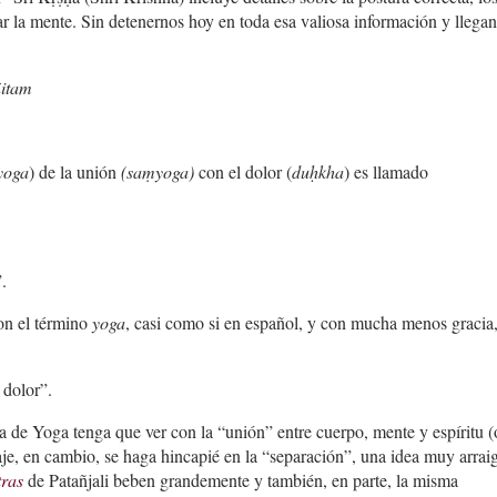
r la mente. Sin detenernos hoy en toda esa valiosa información y llega
itam
yoga
) de la unión
(saṃyoga)
con el dolor (
duḥkha
) es llamado
.
on el término
yoga
, casi como si en español, y con mucha menos gracia
 dolor”.
a de Yoga tenga que ver con la “unión” entre cuerpo, mente y espíritu (
asaje, en cambio, se haga hincapié en la “separación”, una idea muy arrai
tras
de Patañjali beben grandemente y también, en parte, la misma