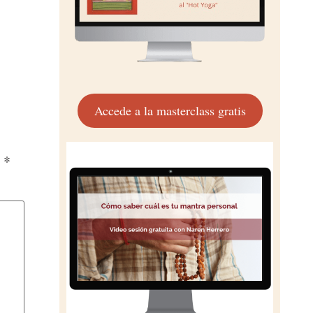
Accede a la masterclass gratis
n
*