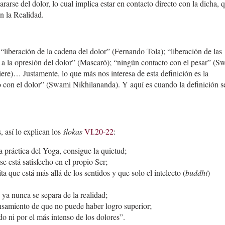
rarse del dolor, lo cual implica estar en contacto directo con la dicha, 
on la Realidad.
liberación de la cadena del dolor” (Fernando Tola); “liberación de las
e a la opresión del dolor” (Mascaró); “ningún contacto con el pesar” (S
iere)… Justamente, lo que más nos interesa de esta definición es la
o con el dolor” (Swami Nikhilananda). Y aquí es cuando la definición s
, así lo explican los
ślokas
VI.20-22
:
a práctica del Yoga, consigue la quietud;
 se está satisfecho en el propio Ser;
a que está más allá de los sentidos y que solo el intelecto (
buddhi
)
 ya nunca se separa de la realidad;
nsamiento de que no puede haber logro superior;
o ni por el más intenso de los dolores”.