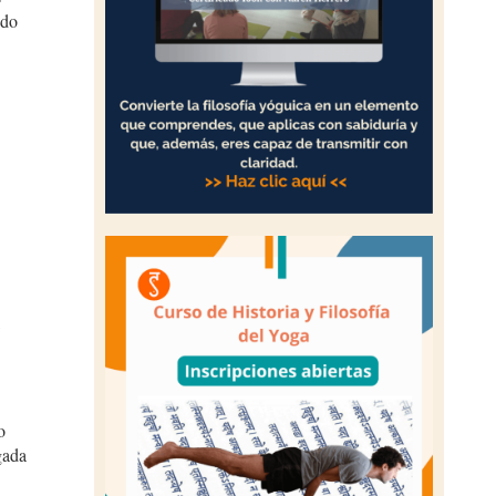
ndo
,
o
gada