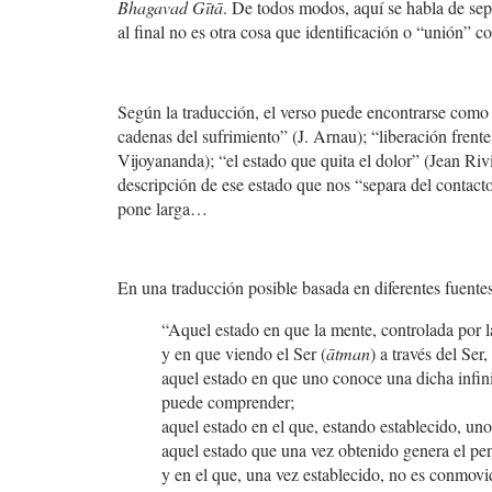
Bhagavad Gītā
. De todos modos, aquí se habla de sepa
al final no es otra cosa que identificación o “unión” c
Según la traducción, el verso puede encontrarse como “
cadenas del sufrimiento” (J. Arnau); “liberación frent
Vijoyananda); “el estado que quita el dolor” (Jean Riv
descripción de ese estado que nos “separa del contact
pone larga…
En una traducción posible basada en diferentes fuentes
“Aquel estado en que la mente, controlada por l
y en que viendo el Ser (
ātman
) a través del Ser,
aquel estado en que uno conoce una dicha infinit
puede comprender;
aquel estado en el que, estando establecido, uno
aquel estado que una vez obtenido genera el pe
y en el que, una vez establecido, no es conmovid