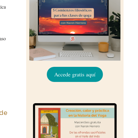
tica
aso
Accede gratis aquí
 de