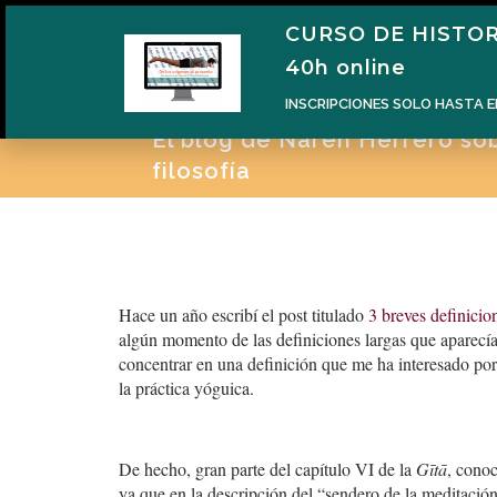
CURSO DE HISTOR
H
40h online
INSCRIPCIONES SOLO HASTA E
El blog de Naren Herrero sobr
filosofía
Hace un año escribí el post titulado
3 breves definici
algún momento de las definiciones largas que aparecí
concentrar en una definición que me ha interesado por 
la práctica yóguica.
De hecho, gran parte del capítulo VI de la
Gītā
, cono
ya que en la descripción del “sendero de la meditación”