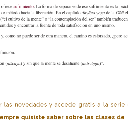
, ofrece
sufrimiento
. La forma de separarse de ese sufrimiento es la prác
o o método hacia la liberación. En el capítulo
dhyāna yoga
de la
Gītā
el
(“el cultivo de la mente” o “la contemplación del ser” también traducen
sentidos y encontrar la fuente de toda satisfacción en uno mismo.
a y, como no puede ser de otra manera, el camino es esforzado, ¿pero ac
finición:
ón (
niścaya
) y sin que la mente se desaliente (
anirviṇṇa
)”.
ir las novedades y accede gratis a la serie
iempre quisiste saber sobre las clases de