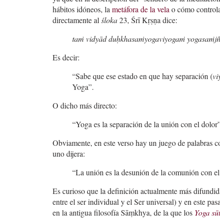
hábitos idóneos, la
metáfora de la vela
o cómo controla
directamente al
śloka
23, Śrī Kṛṣṇa dice:
taṁ vidyād duḥkhasaṁyogaviyogaṁ yogasaṁjñ
Es decir:
“Sabe que ese estado en que hay separación (
vi
Yoga”.
O dicho más directo:
“Yoga es la separación de la unión con el dolor”
Obviamente, en este verso hay un juego de palabras c
uno dijera:
“La unión es la desunión de la comunión con el
Es curioso que la definición actualmente más difundid
entre el ser individual y el Ser universal) y en este p
en la antigua filosofía Sāṃkhya, de la que los
Yoga sū