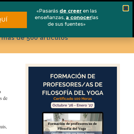
scuela online
Libros
Contacto
«Pasarás
de creer
en las
enseñanzas,
a conocer
las
QUÍ
de sus fuentes»
 más de 500 artículos
o
s de
uis,
s