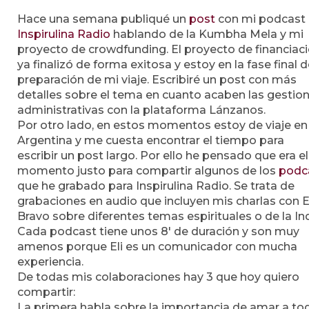
Hace una semana publiqué un
post
con mi podcast
Inspirulina Radio
hablando de la Kumbha Mela y mi
proyecto de crowdfunding. El proyecto de financiac
ya finalizó de forma exitosa y estoy en la fase final 
preparación de mi viaje. Escribiré un post con más
detalles sobre el tema en cuanto acaben las gestio
administrativas con la plataforma Lánzanos.
Por otro lado, en estos momentos estoy de viaje en
Argentina y me cuesta encontrar el tiempo para
escribir un post largo. Por ello he pensado que era el
momento justo para compartir algunos de los
podc
que he grabado para Inspirulina Radio. Se trata de
grabaciones en audio que incluyen mis charlas con E
Bravo sobre diferentes temas espirituales o de la Ind
Cada podcast tiene unos 8′ de duración y son muy
amenos porque Eli es un comunicador con mucha
experiencia.
De todas mis colaboraciones hay 3 que hoy quiero
compartir:
La primera habla sobre la importancia de amar a to