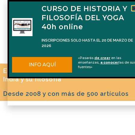
(100 horas)
CURSO DE HISTORIA Y
FILOSOFÍA DEL YOGA
Del 2 de octubre de 2026 al 22 de ener
de 2027
40h online
La formación en español que te
INSCRIPCIONES SOLO HASTA EL 20 DE MARZO DE
prepara para impartir Filosofía del
INFO AQUÍ
2026
Yoga de manera profesional
«Pasarás
de creer
en las
enseñanzas,
a conocer
las de su
INFO AQUÍ
fuentes»
El blog de Naren Herrero sobre Yoga, la
India y su filosofía
Desde 2008 y con más de 500 artículos