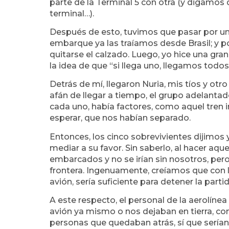
parte de la Terminal 5 con otra (y digamos
terminal…).
Después de esto, tuvimos que pasar por u
embarque ya las traíamos desde Brasil; y p
quitarse el calzado. Luego, yo hice una gr
la idea de que “si llega uno, llegamos todos
Detrás de mí, llegaron Nuria, mis tíos y otr
afán de llegar a tiempo, el grupo adelantad
cada uno, había factores, como aquel tren i
esperar, que nos habían separado.
Entonces, los cinco sobrevivientes dijimos
mediar a su favor. Sin saberlo, al hacer aqu
embarcados y no se irían sin nosotros, per
frontera. Ingenuamente, creíamos que con l
avión, sería suficiente para detener la partid
A este respecto, el personal de la aerolíne
avión ya mismo o nos dejaban en tierra, con
personas que quedaban atrás, sí que serían 