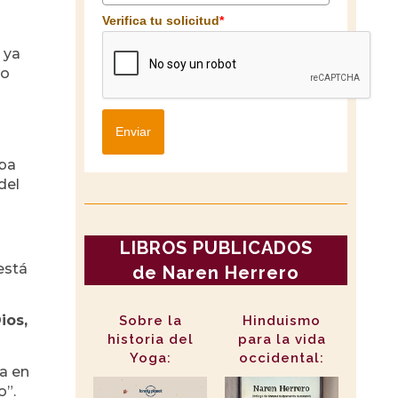
Verifica tu solicitud
*
 ya
 o
Enviar
aba
del
LIBROS PUBLICADOS
está
de Naren Herrero
ios,
Sobre la
Hinduismo
historia del
para la vida
Yoga:
occidental:
a en
o”.