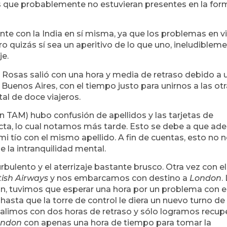
es que probablemente no estuvieran presentes en la for
nte con la India en sí misma, ya que los problemas en vi
o quizás sí sea un aperitivo de lo que uno, ineludiblem
je.
s Rosas salió con una hora y media de retraso debido a 
n Buenos Aires, con el tiempo justo para unirnos a las ot
al de doce viajeros.
n TAM) hubo confusión de apellidos y las tarjetas de
ta, lo cual notamos más tarde. Esto se debe a que a
mi tío con el mismo apellido. A fin de cuentas, esto no 
e la intranquilidad mental.
 turbulento y el aterrizaje bastante brusco. Otra vez con el
tish Airways
y nos embarcamos con destino a
London
.
ión, tuvimos que esperar una hora por un problema con e
hasta que la torre de control le diera un nuevo turno de
alimos con dos horas de retraso y sólo logramos recup
ondon
con apenas una hora de tiempo para tomar la