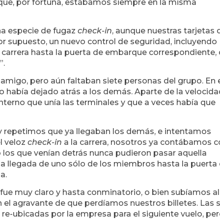
 que, por fortuna, estábamos siempre en la misma
na especie de fugaz
check-in
, aunque nuestras tarjetas 
or supuesto, un nuevo control de seguridad, incluyendo
an carrera hasta la puerta de embarque correspondiente,
”.
o amigo, pero aún faltaban siete personas del grupo. En 
o había dejado atrás a los demás. Aparte de la velocid
nterno que unía las terminales y que a veces había que
 y repetimos que ya llegaban los demás, e intentamos
el veloz
check-in
a la carrera, nosotros ya contábamos
o los que venían detrás nunca pudieron pasar aquella
a llegada de uno sólo de los miembros hasta la puerta 
a.
a fue muy claro y hasta conminatorio, o bien subíamos al
 el agravante de que perdíamos nuestros billetes. Las s
re-ubicadas por la empresa para el siguiente vuelo, pe