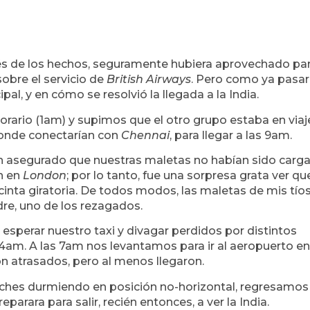
pués de los hechos, seguramente hubiera aprovechado pa
sobre el servicio de
British Airways
. Pero como ya pasa
al, y en cómo se resolvió la llegada a la India.
orario (1am) y supimos que el otro grupo estaba en viaj
donde conectarían con
Chennai
, para llegar a las 9am.
an asegurado que nuestras maletas no habían sido carg
ón en
London
; por lo tanto, fue una sorpresa grata ver qu
cinta giratoria. De todos modos, las maletas de mis tío
dre, uno de los rezagados.
esperar nuestro taxi y divagar perdidos por distintos
s 4am. A las 7am nos levantamos para ir al aeropuerto en
n atrasados, pero al menos llegaron.
oches durmiendo en posición no-horizontal, regresamos 
parara para salir, recién entonces, a ver la India.