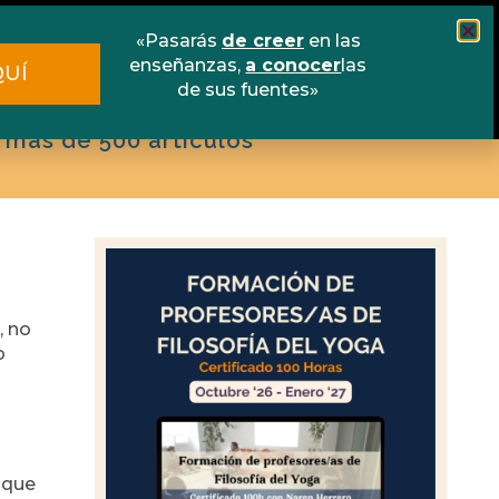
scuela online
Libros
Contacto
«Pasarás
de creer
en las
enseñanzas,
a conocer
las
QUÍ
de sus fuentes»
 más de 500 artículos
, no
o
 que