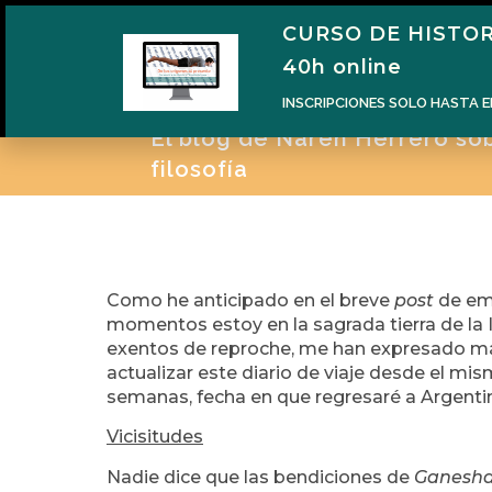
CURSO DE HISTOR
H
40h online
INSCRIPCIONES SOLO HASTA E
El blog de Naren Herrero sobr
filosofía
Como he anticipado en el breve
post
de eme
momentos estoy en la sagrada tierra de la I
exentos de reproche, me han expresado más
actualizar este diario de viaje desde el mi
semanas, fecha en que regresaré a Argenti
Vicisitudes
Nadie dice que las bendiciones de
Ganesh