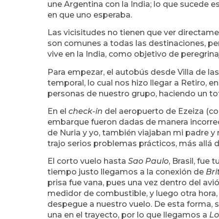
une Argentina con la India; lo que sucede 
en que uno esperaba.
Las vicisitudes no tienen que ver directame
son comunes a todas las destinaciones, per
vive en la India, como objetivo de peregrina
Para empezar, el autobús desde Villa de la
temporal, lo cual nos hizo llegar a Retiro, e
personas de nuestro grupo, haciendo un tot
En el
check-in
del aeropuerto de Ezeiza (co
embarque fueron dadas de manera incorrec
de Nuria y yo, también viajaban mi padre y 
trajo serios problemas prácticos, más allá d
El corto vuelo hasta
Sao Paulo
, Brasil, fue
tiempo justo llegamos a la conexión de
Bri
prisa fue vana, pues una vez dentro del av
medidor de combustible, y luego otra hora, 
despegue a nuestro vuelo. De esta forma, s
una en el trayecto, por lo que llegamos a
L