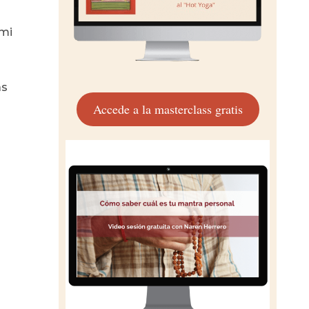
 mi
as
Accede a la masterclass gratis