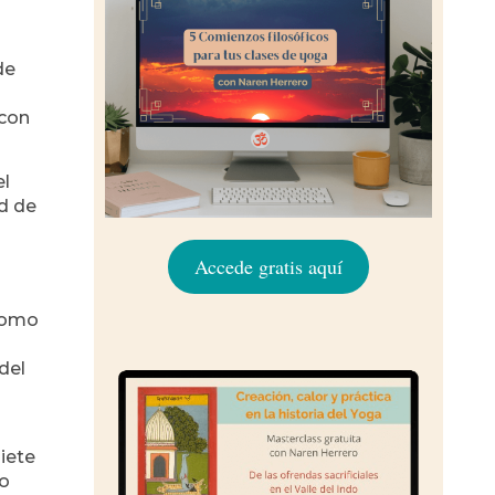
de
 con
el
ad de
Accede gratis aquí
 como
del
iete
ro