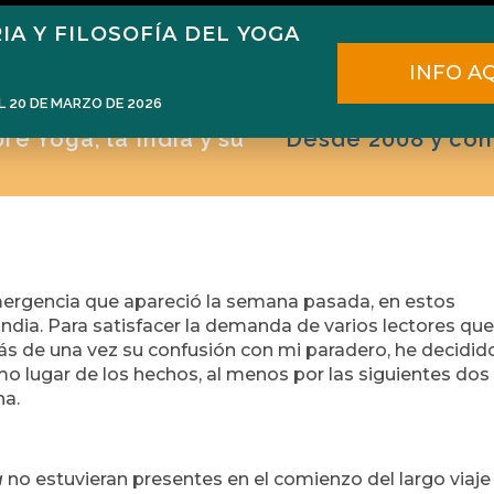
IA Y FILOSOFÍA DEL YOGA
ome
Narén Herrero
Blog
Cursos
E
INFO A
L 20 DE MARZO DE 2026
e Yoga, la India y su
Desde 2008 y con
rgencia que apareció la semana pasada, en estos
ndia. Para satisfacer la demanda de varios lectores que
 de una vez su confusión con mi paradero, he decidid
smo lugar de los hechos, al menos por las siguientes dos
na.
a
no estuvieran presentes en el comienzo del largo viaje