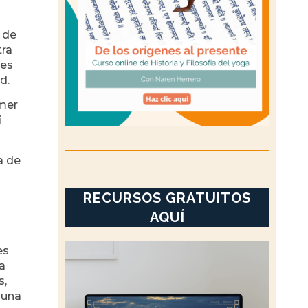
 de
tra
es
d.
imer
i
a de
RECURSOS GRATUITOS
AQUÍ
es
a
s,
 una