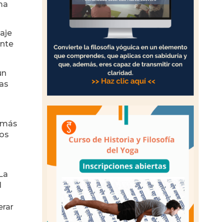
ma
aje
ente
un
ras
demás
nos
 La
l
erar