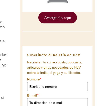
Averígualo aquí
ra
ron
e a
adas
Suscríbete al boletín de HdV
e
Recibe en tu correo posts, podcasts,
s no
artículos y otras novedades de HdV
sobre la India, el yoga y su filosofía.
Nombre
*
E-mail
*
al