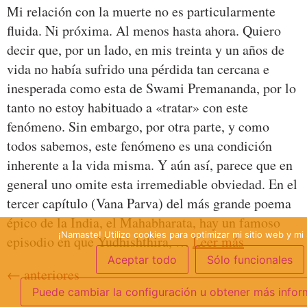
Mi relación con la muerte no es particularmente
fluida. Ni próxima. Al menos hasta ahora. Quiero
decir que, por un lado, en mis treinta y un años de
vida no había sufrido una pérdida tan cercana e
inesperada como esta de Swami Premananda, por lo
tanto no estoy habituado a «tratar» con este
fenómeno. Sin embargo, por otra parte, y como
todos sabemos, este fenómeno es una condición
inherente a la vida misma. Y aún así, parece que en
general uno omite esta irremediable obviedad. En el
tercer capítulo (Vana Parva) del más grande poema
épico de la India, el Mahabharata, hay un famoso
¡Namaste! Utilizo cookies para optimizar mi sitio web y mi 
episodio en que Yudhishthira, …
Leer más
Aceptar todo
Sólo funcionales
←
anteriores
Puede cambiar la configuración u obtener más infor