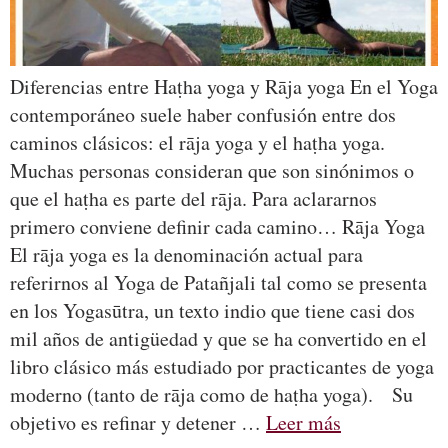
Diferencias entre Haṭha yoga y Rāja yoga En el Yoga
contemporáneo suele haber confusión entre dos
caminos clásicos: el rāja yoga y el haṭha yoga.
Muchas personas consideran que son sinónimos o
que el haṭha es parte del rāja. Para aclararnos
primero conviene definir cada camino… Rāja Yoga
El rāja yoga es la denominación actual para
referirnos al Yoga de Patañjali tal como se presenta
en los Yogasūtra, un texto indio que tiene casi dos
mil años de antigüedad y que se ha convertido en el
libro clásico más estudiado por practicantes de yoga
moderno (tanto de rāja como de haṭha yoga). Su
objetivo es refinar y detener …
Leer más