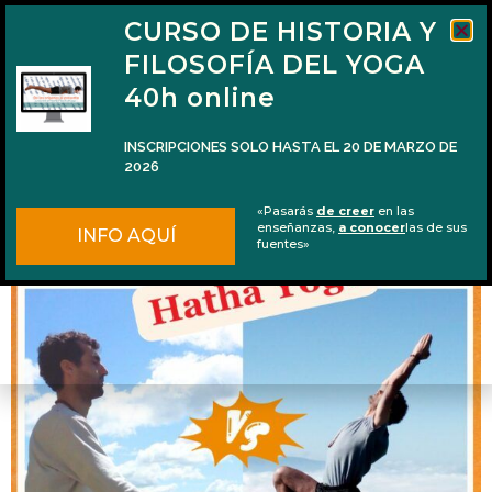
CURSO DE HISTORIA Y
FILOSOFÍA DEL YOGA
40h online
INSCRIPCIONES SOLO HASTA EL 20 DE MARZO DE
2026
Diferencias entre Haṭha yoga y Rāja yoga
«Pasarás
de creer
en las
enseñanzas,
a conocer
las de sus
INFO AQUÍ
fuentes»