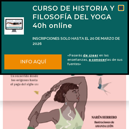
CURSO DE HISTORIA Y
FILOSOFÍA DEL YOGA
40h online
INSCRIPCIONES SOLO HASTA EL 20 DE MARZO DE
2026
Se publica «El viaje del yoga» (nueva
«Pasarás
de creer
en las
edición)
enseñanzas,
a conocer
las de sus
INFO AQUÍ
fuentes»