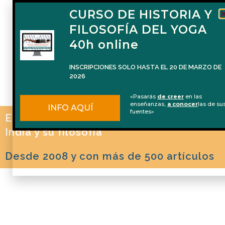
CURSO DE HISTORIA Y
FILOSOFÍA DEL YOGA
40h online
INSCRIPCIONES SOLO HASTA EL 20 DE MARZO DE
2026
«Pasarás
de creer
en las
enseñanzas,
a conocer
las de su
INFO AQUÍ
fuentes»
El blog de Naren Herrero sobre Yoga, la
India y su filosofía
Desde 2008 y con más de 500 artículos