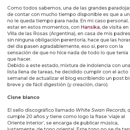
Como todos sabemos, una de las grandes paradoja
de contar con mucho tiempo disponible es que a u
no le queda tiempo para nada. En mi caso personal, 
estar en estos momentos, con
Hansika
, de visita en
Villa de las Rosas (Argentina), en casa de mis padres
sin ninguna obligación perentoria, hace que las hora
del día pasen agradablemente, eso sí, pero con la
sensación de que no hice nada de todo lo que tenía
que hacer.
Debido a este estado, mixtura de indolencia con un
lista llena de tareas, he decidido cumplir con el acto
semanal de actualizar el blog escribiendo un post b
breve y de fácil digestión (y creación, claro).
Cisne blanco
El sello discográfico llamado
White Swan Records
, 
cumple 20 años y tiene como logo la frase ‘viaje al
Oriente interior’, se encarga de publicar música,
justamente, de tono oriental. Este tono no se da ta