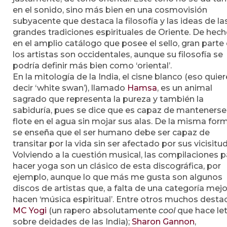
en el sonido, sino más bien en una cosmovisión
subyacente que destaca la filosofía y las ideas de la
grandes tradiciones espirituales de Oriente. De hech
en el amplio catálogo que posee el sello, gran parte
los artistas son occidentales, aunque su filosofía se
podría definir más bien como ‘oriental’.
En la mitología de la India, el cisne blanco (eso quier
decir ‘white swan’), llamado
Hamsa
, es un animal
sagrado que representa la pureza y también la
sabiduría, pues se dice que es capaz de mantenerse
flote en el agua sin mojar sus alas. De la misma for
se enseña que el ser humano debe ser capaz de
transitar por la vida sin ser afectado por sus vicisitu
Volviendo a la cuestión musical, las compilaciones p
hacer yoga son un clásico de esta discográfica, por
ejemplo, aunque lo que más me gusta son algunos
discos de artistas que, a falta de una categoría mejo
hacen ‘música espiritual’. Entre otros muchos desta
MC Yogi
(un rapero absolutamente
cool
que hace let
sobre deidades de las India);
Sharon Gannon
,