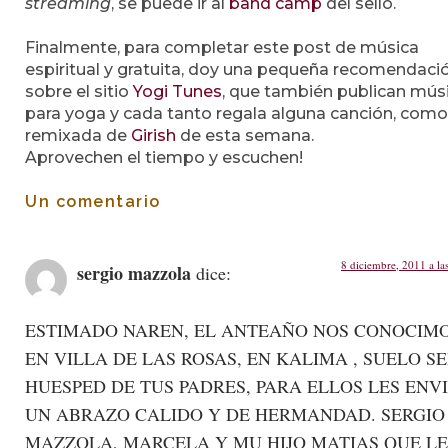
streaming
, se puede ir al
band camp
del sello.
Finalmente, para completar este post de música
espiritual y gratuita, doy una pequeña recomendaci
sobre el sitio
Yogi Tunes
, que también publican mús
para yoga y cada tanto regala alguna canción, como
remixada de
Girish
de esta semana.
Aprovechen el tiempo y escuchen!
Un comentario
8 diciembre, 2011 a la
sergio mazzola
dice:
ESTIMADO NAREN, EL ANTEAÑO NOS CONOCIM
EN VILLA DE LAS ROSAS, EN KALIMA , SUELO S
HUESPED DE TUS PADRES, PARA ELLOS LES ENV
UN ABRAZO CALIDO Y DE HERMANDAD. SERGIO
MAZZOLA, MARCELA Y MU HIJO MATIAS QUE LE