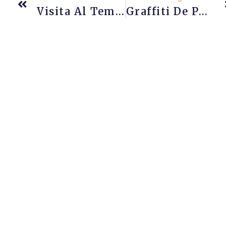
Visita Al Templo De Thanjavur
Graffiti De Poch Y Rock En La India