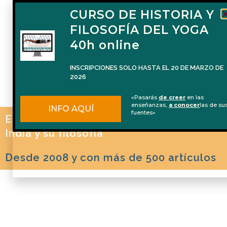
CURSO DE HISTORIA Y
FILOSOFÍA DEL YOGA
40h online
INSCRIPCIONES SOLO HASTA EL 20 DE MARZO DE
2026
«Pasarás
de creer
en las
enseñanzas,
a conocer
las de su
INFO AQUÍ
fuentes»
El blog de Naren Herrero sobre Yoga, la
India y su filosofía
Desde 2008 y con más de 500 artículos