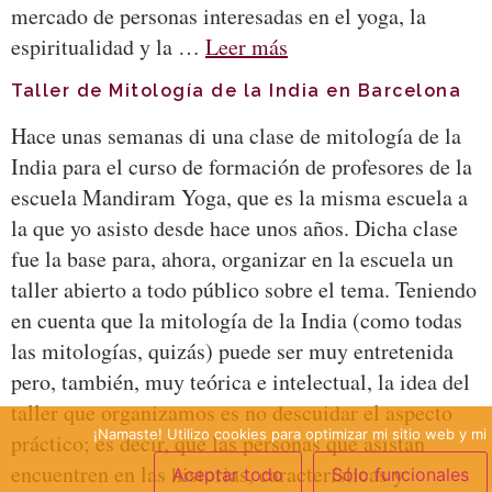
mercado de personas interesadas en el yoga, la
espiritualidad y la …
Leer más
Taller de Mitología de la India en Barcelona
Hace unas semanas di una clase de mitología de la
India para el curso de formación de profesores de la
escuela Mandiram Yoga, que es la misma escuela a
la que yo asisto desde hace unos años. Dicha clase
fue la base para, ahora, organizar en la escuela un
taller abierto a todo público sobre el tema. Teniendo
en cuenta que la mitología de la India (como todas
las mitologías, quizás) puede ser muy entretenida
pero, también, muy teórica e intelectual, la idea del
taller que organizamos es no descuidar el aspecto
¡Namaste! Utilizo cookies para optimizar mi sitio web y mi 
práctico; es decir, que las personas que asistan
encuentren en las historias, características y
Aceptar todo
Sólo funcionales