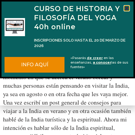
CURSO DE HISTORIA Y
FILOSOFÍA DEL YOGA
40h online
INSCRIPCIONES SOLO HASTA EL 20 DE MARZO DE
2026
Viajar a la India espiritual
«Pasarás
de creer
en las
enseñanzas,
a conocer
las de sus
INFO AQUÍ
Ya es esa época del año otra vez. Es decir, el
fuentes»
momento en que se acerca el verano boreal y
muchas personas están pensando en visitar la India,
ya sea en agosto o en otra fecha que les vaya mejor.
Una vez escribí un post general de consejos para
viajar a la India en verano y en otra ocasión también
hablé de la India turística y la espiritual. Ahora mi
intención es hablar sólo de la India espiritual,