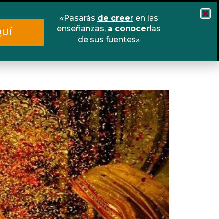
«Pasarás
de creer
en las
Cursos
Escuela online
Libros
enseñanzas,
a conocer
las
QUÍ
de sus fuentes»
Contacto