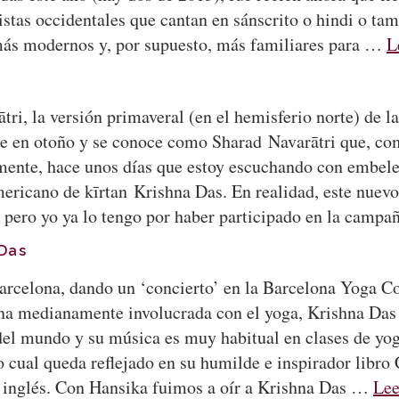
rtistas occidentales que cantan en sánscrito o hindi o 
 más modernos y, por supuesto, más familiares para …
L
, la versión primaveral (en el hemisferio norte) de la
e en otoño y se conoce como Sharad Navarātri que, com
ente, hace unos días que estoy escuchando con embele
mericano de kīrtan Krishna Das. En realidad, este nuevo
l, pero yo ya lo tengo por haber participado en la camp
 Das
celona, dando un ‘concierto’ en la Barcelona Yoga Conf
ona medianamente involucrada con el yoga, Krishna Das 
del mundo y su música es muy habitual en clases de yog
cual queda reflejado en su humilde e inspirador libro 
 inglés. Con Hansika fuimos a oír a Krishna Das …
Lee