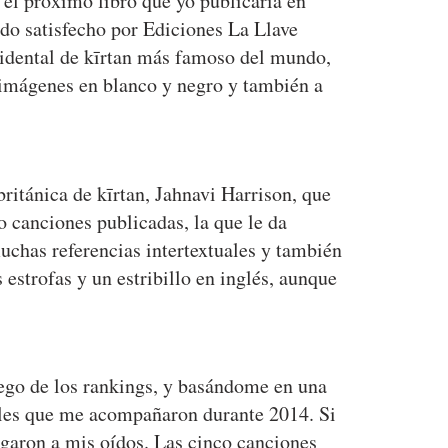
a el próximo libro que yo publicaría en
ido satisfecho por Ediciones La Llave
ccidental de kīrtan más famoso del mundo,
s imágenes en blanco y negro y también a
británica de kīrtan, Jahnavi Harrison, que
o canciones publicadas, la que le da
chas referencias intertextuales y también
 estrofas y un estribillo en inglés, aunque
uego de los rankings, y basándome en una
ales que me acompañaron durante 2014. Si
egaron a mis oídos. Las cinco canciones