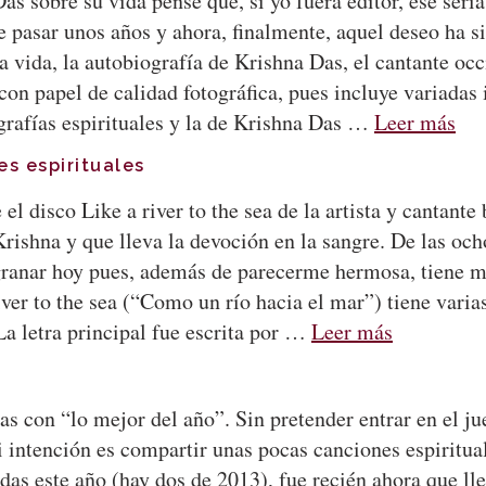
Das sobre su vida pensé que, si yo fuera editor, ése serí
 pasar unos años y ahora, finalmente, aquel deseo ha s
a vida, la autobiografía de Krishna Das, el cantante o
con papel de calidad fotográfica, pues incluye variada
grafías espirituales y la de Krishna Das …
Leer más
es espirituales
l disco Like a river to the sea de la artista y cantante 
rishna y que lleva la devoción en la sangre. De las och
granar hoy pues, además de parecerme hermosa, tiene mu
ver to the sea (“Como un río hacia el mar”) tiene varias
 La letra principal fue escrita por …
Leer más
as con “lo mejor del año”. Sin pretender entrar en el j
 intención es compartir unas pocas canciones espiritu
das este año (hay dos de 2013), fue recién ahora que ll