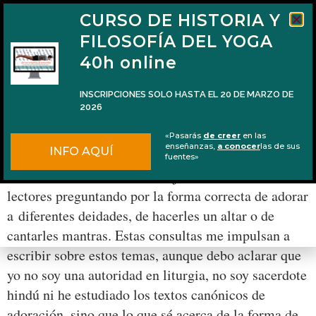
CURSO DE HISTORIA Y
FILOSOFÍA DEL YOGA
40h online
INSCRIPCIONES SOLO HASTA EL 20 DE MARZO DE
2026
Ritual simple para adorar a tu deidad
«Pasarás
de creer
en las
favorita
enseñanzas,
a conocer
las de sus
INFO AQUÍ
fuentes»
Con frecuencia recibo mensajes o comentarios de
lectores preguntando por la forma correcta de adorar
a diferentes deidades, de hacerles un altar o de
cantarles mantras. Estas consultas me impulsan a
escribir sobre estos temas, aunque debo aclarar que
yo no soy una autoridad en liturgia, no soy sacerdote
hindú ni he estudiado los textos canónicos de
adoración, sino que lo que sé acerca de la forma de