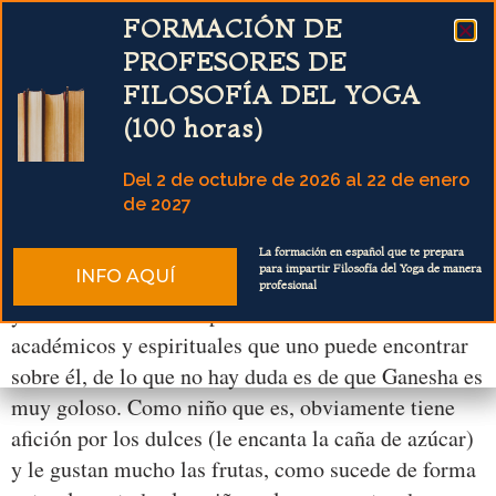
FORMACIÓN DE
CURSO DE HISTORIA Y
PROFESORES DE
FILOSOFÍA DEL YOGA
FILOSOFÍA DEL YOGA
40h online
(100 horas)
INSCRIPCIONES SOLO HASTA EL 20 DE MARZO DE
2026
Del 2 de octubre de 2026 al 22 de enero
de 2027
Las frutas favoritas de Ganesha
«Pasarás
de creer
en las
enseñanzas,
a conocer
las de sus
INFO AQUÍ
Ganesha es una deidad peculiar que presenta varios
fuentes»
La formación en español que te prepara
para impartir Filosofía del Yoga de manera
INFO AQUÍ
enigmas para quienes estudian su origen, su historia
profesional
y sus simbolismos. A pesar de los debates
académicos y espirituales que uno puede encontrar
sobre él, de lo que no hay duda es de que Ganesha es
muy goloso. Como niño que es, obviamente tiene
afición por los dulces (le encanta la caña de azúcar)
y le gustan mucho las frutas, como sucede de forma