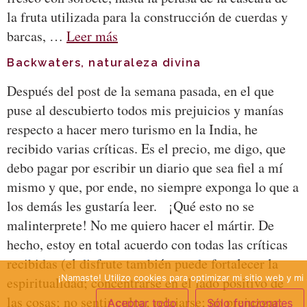
la fruta utilizada para la construcción de cuerdas y
barcas, …
Leer más
Backwaters, naturaleza divina
Después del post de la semana pasada, en el que
puse al descubierto todos mis prejuicios y manías
respecto a hacer mero turismo en la India, he
recibido varias críticas. Es el precio, me digo, que
debo pagar por escribir un diario que sea fiel a mí
mismo y que, por ende, no siempre exponga lo que a
los demás les gustaría leer. ¡Qué esto no se
malinterprete! No me quiero hacer el mártir. De
hecho, estoy en total acuerdo con todas las críticas
recibidas (el disfrute también puede fortalecer la
¡Namaste! Utilizo cookies para optimizar mi sitio web y mi 
espiritualidad; concentrarse en el lado positivo de
las cosas; no sentir culpa; relajarse; no prejuzgar;
Aceptar todo
Sólo funcionales