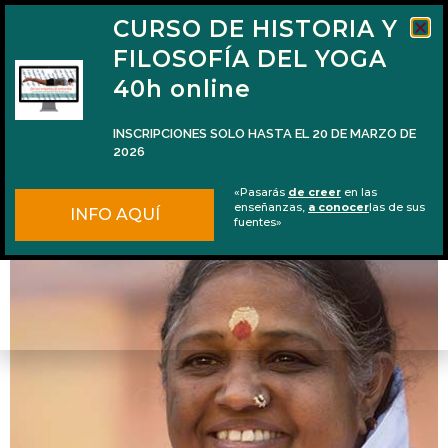
CURSO DE HISTORIA Y
FILOSOFÍA DEL YOGA
40h online
INSCRIPCIONES SOLO HASTA EL 20 DE MARZO DE
2026
Consejos para ver a Amma en Granollers
«Pasarás
de creer
en las
enseñanzas,
a conocer
las de sus
INFO AQUÍ
fuentes»