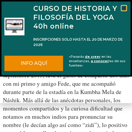
CURSO DE HISTORIA Y
FILOSOFÍA DEL YOGA
40h online
INSCRIPCIONES SOLO HASTA EL 20 DE MARZO DE
2026
10 instantáneas de mi último viaje a la India
«Pasarás
de creer
en las
enseñanzas,
a conocer
las de sus
INFO AQUÍ
Durante mi último y reciente viaje a la India, en
fuentes»
septiembre 2015, tuve el gusto de compartir dos días
con mi primo y amigo Fede, que me acompañó
durante parte de la estadía en la Kumbha Mela de
Náshik. Más allá de las anécdotas personales, los
momentos compartidos y la curiosa dificultad que
notamos en muchos indios para pronunciar su
nombre (le decían algo así como “zidi”), lo positivo