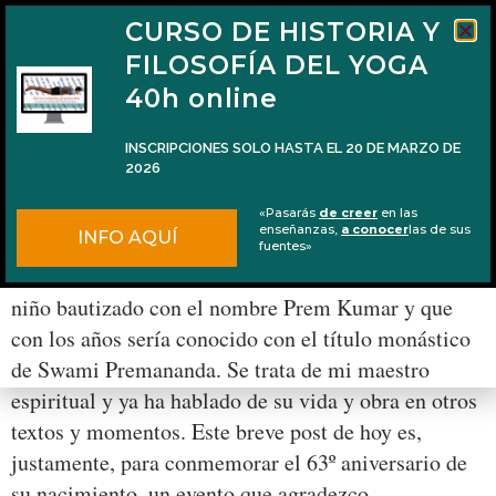
CURSO DE HISTORIA Y
FILOSOFÍA DEL YOGA
40h online
INSCRIPCIONES SOLO HASTA EL 20 DE MARZO DE
2026
63º aniversario del nacimiento de Swami
«Pasarás
de creer
en las
Premananda
enseñanzas,
a conocer
las de sus
INFO AQUÍ
fuentes»
El 17 de noviembre de 1951, en Sri Lanka, nacía un
niño bautizado con el nombre Prem Kumar y que
con los años sería conocido con el título monástico
de Swami Premananda. Se trata de mi maestro
espiritual y ya ha hablado de su vida y obra en otros
textos y momentos. Este breve post de hoy es,
justamente, para conmemorar el 63º aniversario de
su nacimiento, un evento que agradezco