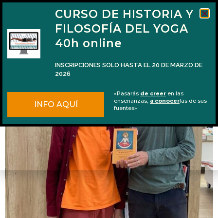
CURSO DE HISTORIA Y
FILOSOFÍA DEL YOGA
40h online
INSCRIPCIONES SOLO HASTA EL 20 DE MARZO DE
2026
De churros por Madrid con Swami Satyānanda
«Pasarás
de creer
en las
Saraswati
enseñanzas,
a conocer
las de sus
INFO AQUÍ
fuentes»