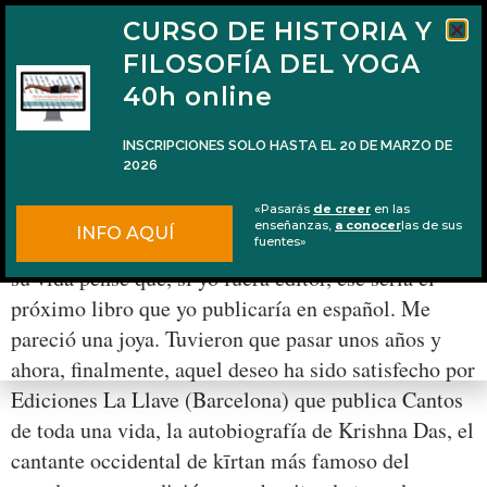
CURSO DE HISTORIA Y
FILOSOFÍA DEL YOGA
40h online
INSCRIPCIONES SOLO HASTA EL 20 DE MARZO DE
2026
La autobiografía de Krishna Das en español
«Pasarás
de creer
en las
enseñanzas,
a conocer
las de sus
INFO AQUÍ
Cuando leí, en inglés, el libro de Krishna Das sobre
fuentes»
su vida pensé que, si yo fuera editor, ése sería el
próximo libro que yo publicaría en español. Me
pareció una joya. Tuvieron que pasar unos años y
ahora, finalmente, aquel deseo ha sido satisfecho por
Ediciones La Llave (Barcelona) que publica Cantos
de toda una vida, la autobiografía de Krishna Das, el
cantante occidental de kīrtan más famoso del