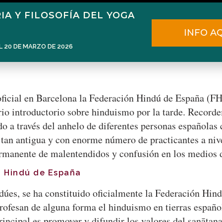
IA Y FILOSOFÍA DEL YOGA
Home
Narén Herrero
Blog
INFO A
L 20 DE MARZO DE 2026
 oficial en Barcelona la Federación Hindú de España (FH
io introductorio sobre hinduismo por la tarde. Record
do a través del anhelo de diferentes personas española
tan antigua y con enorme número de practicantes a nive
permanente de malentendidos y confusión en los medio
ón Hindú de España
dúes, se ha constituido oficialmente la Federación Hin
profesan de alguna forma el hinduismo en tierras españ
principal es promover y difundir los valores del sanātan