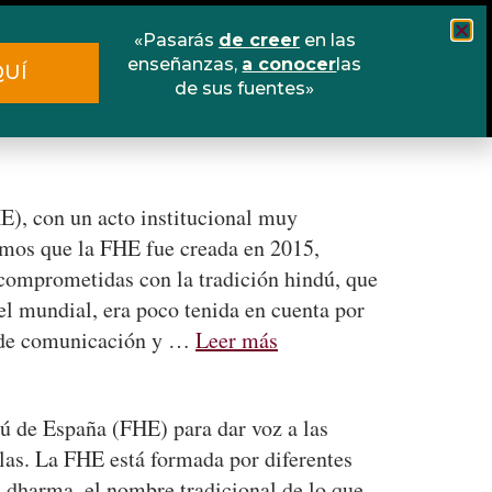
«Pasarás
de creer
en las
Cursos
Escuela online
Libros
enseñanzas,
a conocer
las
QUÍ
de sus fuentes»
Contacto
E), con un acto institucional muy
emos que la FHE fue creada en 2015,
s comprometidas con la tradición hindú, que
l mundial, era poco tenida en cuenta por
s de comunicación y …
Leer más
dú de España (FHE) para dar voz a las
olas. La FHE está formada por diferentes
a dharma, el nombre tradicional de lo que