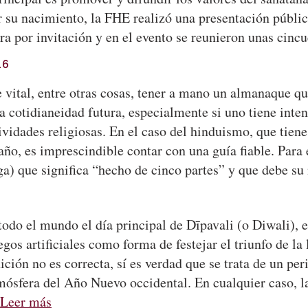
u nacimiento, la FHE realizó una presentación pública
ra por invitación y en el evento se reunieron unas cin
16
vital, entre otras cosas, tener a mano un almanaque qu
a cotidianeidad futura, especialmente si uno tiene inte
ividades religiosas. En el caso del hinduismo, que tiene
año, es imprescindible contar con una guía fiable. Para e
a) que significa “hecho de cinco partes” y que debe s
do el mundo el día principal de Dīpavali (o Diwali), el
os artificiales como forma de festejar el triunfo de la 
ición no es correcta, sí es verdad que se trata de un p
tmósfera del Año Nuevo occidental. En cualquier caso, l
Leer más