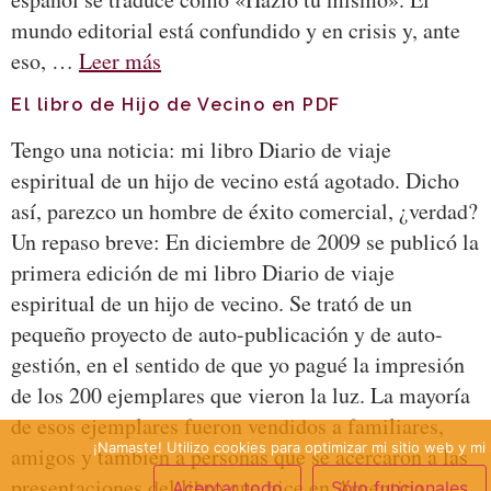
mundo editorial está confundido y en crisis y, ante
eso, …
Leer más
El libro de Hijo de Vecino en PDF
Tengo una noticia: mi libro Diario de viaje
espiritual de un hijo de vecino está agotado. Dicho
así, parezco un hombre de éxito comercial, ¿verdad?
Un repaso breve: En diciembre de 2009 se publicó la
primera edición de mi libro Diario de viaje
espiritual de un hijo de vecino. Se trató de un
pequeño proyecto de auto-publicación y de auto-
gestión, en el sentido de que yo pagué la impresión
de los 200 ejemplares que vieron la luz. La mayoría
de esos ejemplares fueron vendidos a familiares,
¡Namaste! Utilizo cookies para optimizar mi sitio web y mi 
amigos y también a personas que se acercaron a las
presentaciones del libro que hice en Argentina
Aceptar todo
Sólo funcionales