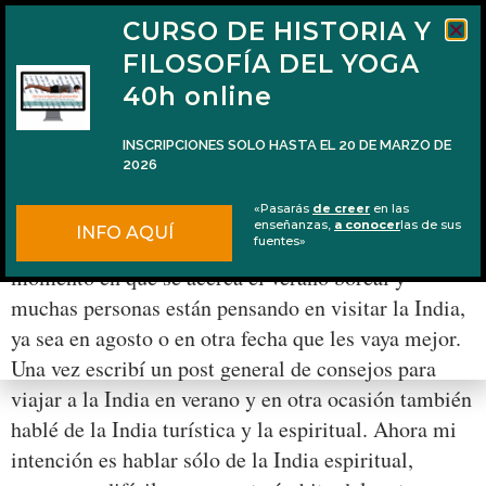
CURSO DE HISTORIA Y
FILOSOFÍA DEL YOGA
40h online
INSCRIPCIONES SOLO HASTA EL 20 DE MARZO DE
2026
Viajar a la India espiritual
«Pasarás
de creer
en las
enseñanzas,
a conocer
las de sus
INFO AQUÍ
Ya es esa época del año otra vez. Es decir, el
fuentes»
momento en que se acerca el verano boreal y
muchas personas están pensando en visitar la India,
ya sea en agosto o en otra fecha que les vaya mejor.
Una vez escribí un post general de consejos para
viajar a la India en verano y en otra ocasión también
hablé de la India turística y la espiritual. Ahora mi
intención es hablar sólo de la India espiritual,