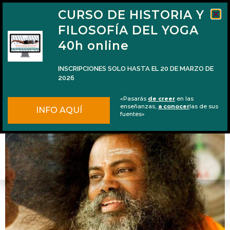
CURSO DE HISTORIA Y
FILOSOFÍA DEL YOGA
40h online
INSCRIPCIONES SOLO HASTA EL 20 DE MARZO DE
2026
¿Para qué Dios creó este mundo?
«Pasarás
de creer
en las
enseñanzas,
a conocer
las de sus
INFO AQUÍ
fuentes»