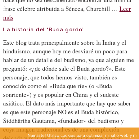
frase célebre atribuida a Séneca, Churchill …
Leer
más
La historia del ‘Buda gordo’
Este blog trata principalmente sobre la India y el
hinduismo, aunque hoy me desviaré un poco para
hablar de un detalle del budismo, ya que alguien me
preguntó: «¿de dónde sale el Buda gordo?». Este
personaje, que todos hemos visto, también es
conocido como el «Buda que ríe» (o «Buda
sonriente») y es popular en China y el sudeste
asiático. El dato más importante que hay que saber
es que este personaje NO es el Buda histórico,
Siddhārtha Gautama, «fundador» del budismo y
cuya imagen tradicional es de una complexión
¡Namaste! Utilizo cookies para optimizar mi sitio web y mi 
delgada y más seria. La confusión entre ambos