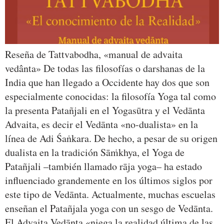
Reseña de Tattvabodha, «manual de advaita
vedânta» De todas las filosofías o darshanas de la
India que han llegado a Occidente hay dos que son
especialmente conocidas: la filosofía Yoga tal como
la presenta Patañjali en el Yogasūtra y el Vedānta
Advaita, es decir el Vedānta «no-dualista» en la
línea de Adi Śaṅkara. De hecho, a pesar de su origen
dualista en la tradición Sāṁkhya, el Yoga de
Patañjali –también llamado rāja yoga– ha estado
influenciado grandemente en los últimos siglos por
este tipo de Vedānta. Actualmente, muchas escuelas
enseñan el Patañjala yoga con un sesgo de Vedānta.
El Advaita Vedānta «niega la realidad última de las