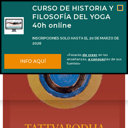
CURSO DE HISTORIA Y
FILOSOFÍA DEL YOGA
40h online
INSCRIPCIONES SOLO HASTA EL 20 DE MARZO DE
2026
Reseña de «Tattvabodha, manual de advaita
«Pasarás
de creer
en las
vedānta»
enseñanzas,
a conocer
las de sus
INFO AQUÍ
fuentes»