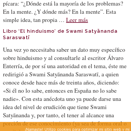
pícara: “¿Dónde está la mayoría de los problemas?
En la mente. ¿Y dónde más? En la mente”. Esta
simple idea, tan propia …
Leer más
Libro ‘El hinduismo’ de Swami Satyānanda
Saraswatī
Una vez yo necesitaba saber un dato muy específico
sobre hinduismo y al consultarle al escritor Álvaro
Enterría, de por sí una autoridad en el tema, éste me
redirigió a Swami Satyānanda Saraswatī, a quien
conoce desde hace más de treinta años, diciendo:
«Si él no lo sabe, entonces en España no lo sabe
nadie». Con esta anécdota uno ya puede darse una
idea del nivel de erudición que tiene Swami
Satyānanda y, por tanto, el tener al alcance una
porción de ese conocimiento (ya sea de forma oral o
¡Namaste! Utilizo cookies para optimizar mi sitio web y mi 