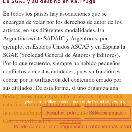
La SGAE y su destino en Kali Yuga
En todos los países hay asociaciones que se
encargan de velar por los derechos de autor de los
artistas, en sus diferentes modalidades. En
Argentina existe SADAIC y Argentores, por
ejemplo, en Estados Unidos ASCAP y en España la
SGAE (Sociedad General de Autores y Editores).
Por lo que recuerdo, siempre ha habido pequeños
conflictos con estas entidades, pues su función es
cobrar por la utilización del contenido creado por
sus afiliados. De esta forma, si uno organiza una
boda y pone música para bailar es casi seguro que
¡Namaste! Utilizo cookies para optimizar mi sitio web y mi 
estará utilizando el contenido de algún miembro de
la asociación pertinente y, por tanto, deberá pagar.
Aceptar todo
Sólo funcionales
Con la masificación …
Leer más
Puede cambiar la configuración u obtener más infor