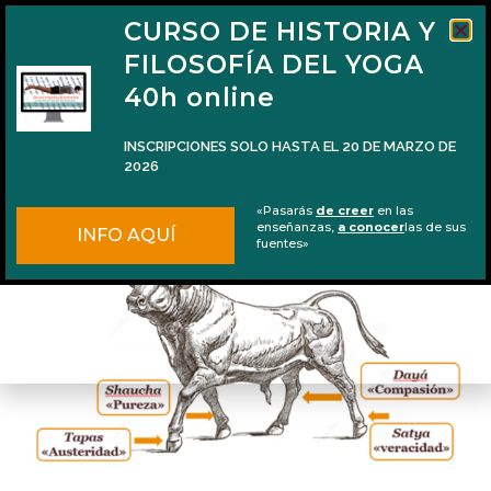
CURSO DE HISTORIA Y
FILOSOFÍA DEL YOGA
40h online
INSCRIPCIONES SOLO HASTA EL 20 DE MARZO DE
2026
Las cuatro patas del Dharma (parte 1)
«Pasarás
de creer
en las
enseñanzas,
a conocer
las de sus
INFO AQUÍ
fuentes»