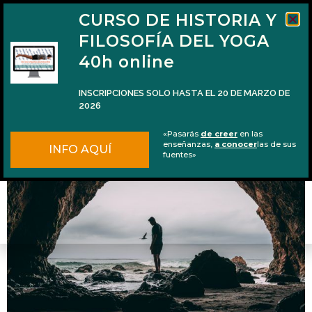
CURSO DE HISTORIA Y
FILOSOFÍA DEL YOGA
40h online
INSCRIPCIONES SOLO HASTA EL 20 DE MARZO DE
2026
De fuera hacia dentro
«Pasarás
de creer
en las
enseñanzas,
a conocer
las de sus
INFO AQUÍ
fuentes»