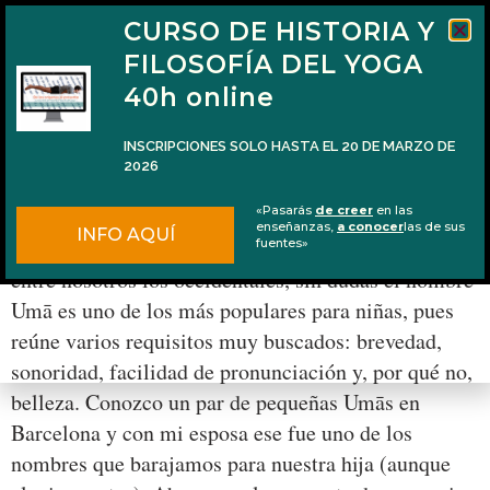
CURSO DE HISTORIA Y
FILOSOFÍA DEL YOGA
40h online
INSCRIPCIONES SOLO HASTA EL 20 DE MARZO DE
2026
El significado del nombre Umā
«Pasarás
de creer
en las
enseñanzas,
a conocer
las de sus
INFO AQUÍ
Si poner nombres sánscritos a los hijos está en boga
fuentes»
entre nosotros los occidentales, sin dudas el nombre
Umā es uno de los más populares para niñas, pues
reúne varios requisitos muy buscados: brevedad,
sonoridad, facilidad de pronunciación y, por qué no,
belleza. Conozco un par de pequeñas Umās en
Barcelona y con mi esposa ese fue uno de los
nombres que barajamos para nuestra hija (aunque