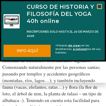
CURSO DE HISTORIA Y
FILOSOFÍA DEL YOGA
40h online
INSCRIPCIONES SOLO HASTA EL 20 DE MARZO DE
2026
Prasadam, gesto de devoción
«Pasarás
de creer
en las
enseñanzas,
a conocer
las de sus
INFO AQUÍ
En diversas ocasiones he dicho que en la India hay
fuentes»
infinidad de elementos considerados sagrados.
Comenzando naturalmente por las personas santas;
pasando por templos y accidentes geográficos
(montañas, ríos, lagos…); y también incluyendo
fauna (vacas, elefantes, ratas…) y flora (la flor de
loto, el árbol de nim, la planta de tulasi – un tipo de
albahaca -). Teniendo en cuenta esta facilidad para