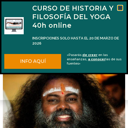
CURSO DE HISTORIA Y
FILOSOFÍA DEL YOGA
40h online
INSCRIPCIONES SOLO HASTA EL 20 DE MARZO DE
2026
Cuando alcanzas la verdad, la mente no
«Pasarás
de creer
en las
existe
enseñanzas,
a conocer
las de sus
INFO AQUÍ
fuentes»