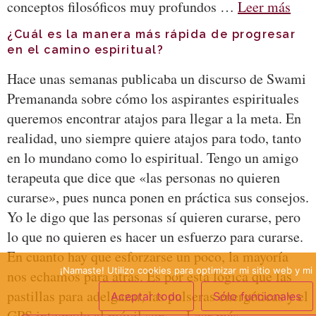
conceptos filosóficos muy profundos …
Leer más
¿Cuál es la manera más rápida de progresar
en el camino espiritual?
Hace unas semanas publicaba un discurso de Swami
Premananda sobre cómo los aspirantes espirituales
queremos encontrar atajos para llegar a la meta. En
realidad, uno siempre quiere atajos para todo, tanto
en lo mundano como lo espiritual. Tengo un amigo
terapeuta que dice que «las personas no quieren
curarse», pues nunca ponen en práctica sus consejos.
Yo le digo que las personas sí quieren curarse, pero
lo que no quieren es hacer un esfuerzo para curarse.
En cuanto hay que esforzarse un poco, la mayoría
¡Namaste! Utilizo cookies para optimizar mi sitio web y mi 
nos echamos para atrás. Es por esta lógica que las
pastillas para adelgazar, las pulseras energéticas y el
Aceptar todo
Sólo funcionales
GPS integrado al móvil son …
Leer más