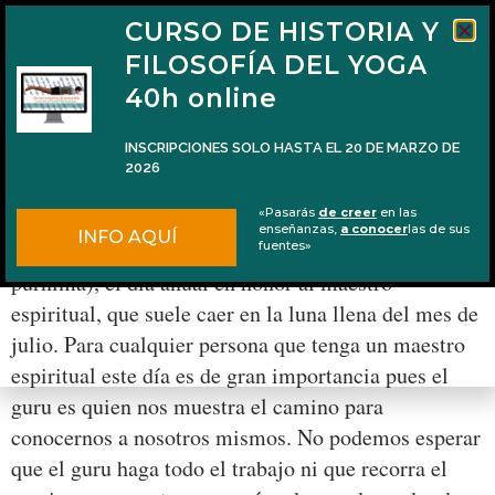
CURSO DE HISTORIA Y
FILOSOFÍA DEL YOGA
40h online
INSCRIPCIONES SOLO HASTA EL 20 DE MARZO DE
2026
El guru es inevitable
«Pasarás
de creer
en las
enseñanzas,
a conocer
las de sus
INFO AQUÍ
El sábado 8 de julio se celebra Guru Pūrṇimā (guru
fuentes»
púrnima), el día anual en honor al maestro
espiritual, que suele caer en la luna llena del mes de
julio. Para cualquier persona que tenga un maestro
espiritual este día es de gran importancia pues el
guru es quien nos muestra el camino para
conocernos a nosotros mismos. No podemos esperar
que el guru haga todo el trabajo ni que recorra el