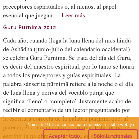
preceptores espirituales o, al menos, al papel
esencial que juegan …
Leer más
Guru Purnima 2012
Cada año, cuando llega la luna llena del mes hindú
de Āshādha (junio-julio del calendario occidental)
se celebra Guru Purnima. Se trata del día del Guru,
es decir del maestro espiritual, por lo tanto se honra
a todos los preceptores y guías espirituales. La
palabra sánscrita pūrṇimā refiere a la noche o el día
de luna llena y deriva del vocablo pūrṇa que
significa ‘lleno’ o ‘completo’. Justamente acabo de
recibir el comentario de un lector preguntando por
la escritura correcta de la palabra pūrṇimā que, al
¡Namaste! Utilizo cookies para optimizar mi sitio web y mi 
parecer, él conocía como poornima. Esta forma de
escribir la palabra, con dos oes, es simplemente la
Aceptar todo
Sólo funcionales