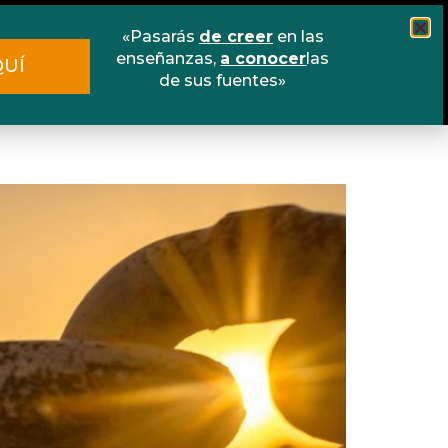
«Pasarás
de creer
en las
Cursos
Escuela online
Libros
enseñanzas,
a conocer
las
QUÍ
de sus fuentes»
Contacto