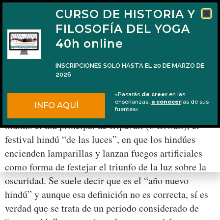
CURSO DE HISTORIA Y
FILOSOFÍA DEL YOGA
40h online
INSCRIPCIONES SOLO HASTA EL 20 DE MARZO DE
2026
Dīpavali en el Parlamento Europeo
«Pasarás
de creer
en las
enseñanzas,
a conocer
las de sus
INFO AQUÍ
El 11 de noviembre de 2015 se celebró en todo el
fuentes»
mundo el día principal de Dīpavali (o Diwali), el
festival hindú “de las luces”, en que los hindúes
encienden lamparillas y lanzan fuegos artificiales
como forma de festejar el triunfo de la luz sobre la
oscuridad. Se suele decir que es el “año nuevo
hindú” y aunque esa definición no es correcta, sí es
verdad que se trata de un periodo considerado de