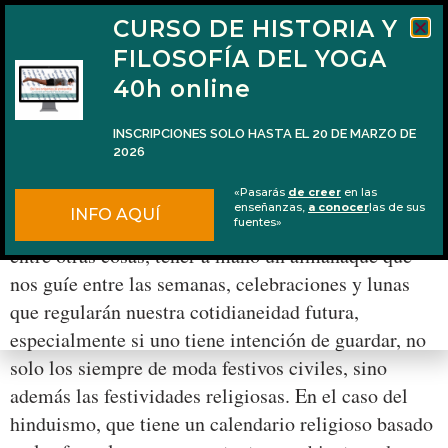
CURSO DE HISTORIA Y
FILOSOFÍA DEL YOGA
40h online
INSCRIPCIONES SOLO HASTA EL 20 DE MARZO DE
2026
Calendario hindú de festividades 2016
«Pasarás
de creer
en las
enseñanzas,
a conocer
las de sus
INFO AQUÍ
Con el nacimiento de un nuevo año se hace vital,
fuentes»
entre otras cosas, tener a mano un almanaque que
nos guíe entre las semanas, celebraciones y lunas
que regularán nuestra cotidianeidad futura,
especialmente si uno tiene intención de guardar, no
solo los siempre de moda festivos civiles, sino
además las festividades religiosas. En el caso del
hinduismo, que tiene un calendario religioso basado