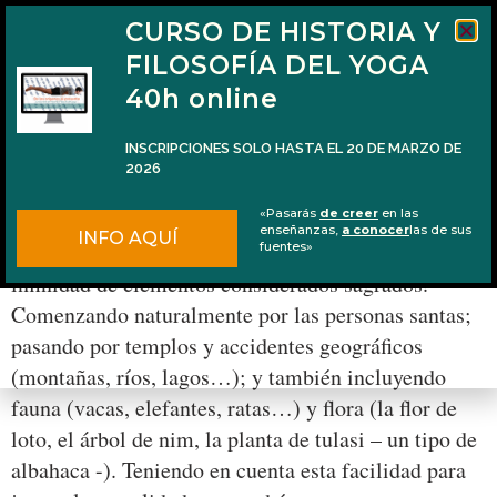
CURSO DE HISTORIA Y
FILOSOFÍA DEL YOGA
40h online
INSCRIPCIONES SOLO HASTA EL 20 DE MARZO DE
2026
Prasadam, gesto de devoción
«Pasarás
de creer
en las
enseñanzas,
a conocer
las de sus
INFO AQUÍ
En diversas ocasiones he dicho que en la India hay
fuentes»
infinidad de elementos considerados sagrados.
Comenzando naturalmente por las personas santas;
pasando por templos y accidentes geográficos
(montañas, ríos, lagos…); y también incluyendo
fauna (vacas, elefantes, ratas…) y flora (la flor de
loto, el árbol de nim, la planta de tulasi – un tipo de
albahaca -). Teniendo en cuenta esta facilidad para