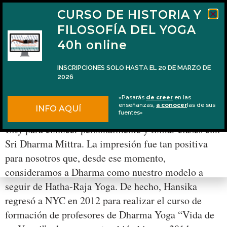
CURSO DE HISTORIA Y
FILOSOFÍA DEL YOGA
40h online
INSCRIPCIONES SOLO HASTA EL 20 DE MARZO DE
2026
Entrevista improvisada con Sri Dharma Mittra
«Pasarás
de creer
en las
enseñanzas,
a conocer
las de sus
INFO AQUÍ
En el año 2011, con Hansika viajamos a New York
fuentes»
City para conocer personalmente y tomar clases con
Sri Dharma Mittra. La impresión fue tan positiva
para nosotros que, desde ese momento,
consideramos a Dharma como nuestro modelo a
seguir de Hatha-Raja Yoga. De hecho, Hansika
regresó a NYC en 2012 para realizar el curso de
formación de profesores de Dharma Yoga “Vida de