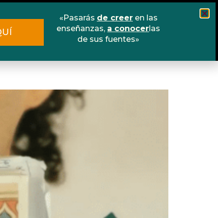
«Pasarás
de creer
en las
Cursos
Escuela online
Libros
enseñanzas,
a conocer
las
QUÍ
de sus fuentes»
Contacto