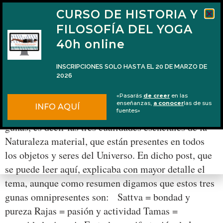
CURSO DE HISTORIA Y
FILOSOFÍA DEL YOGA
40h online
INSCRIPCIONES SOLO HASTA EL 20 DE MARZO DE
2026
La Trimūrti y su relación con los 3 gunas
«Pasarás
de creer
en las
enseñanzas,
a conocer
las de sus
INFO AQUÍ
La semana pasada publiqué un post sobre los tres
fuentes»
gunas, es decir las tres cualidades esenciales de la
Naturaleza material, que están presentes en todos
los objetos y seres del Universo. En dicho post, que
se puede leer aquí, explicaba con mayor detalle el
tema, aunque como resumen digamos que estos tres
gunas omnipresentes son: Sattva = bondad y
pureza Rajas = pasión y actividad Tamas =