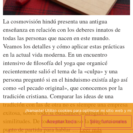
La cosmovisión hindú presenta una antigua
enseñanza en relación con los deberes innatos de
todas las personas que nacen en este mundo.
Veamos los detalles y cómo aplicar estas prácticas
en la actual vida moderna. En un encuentro
intensivo de filosofía del yoga que organicé
recientemente salió el tema de la «culpa» y una
persona preguntó si en el hinduismo existía algo así
como «el pecado original», que conocemos por la
tradición cristiana. Comparar las ideas de una
tradición con las de otra no es siempre una empresa
¡Namaste! Utilizo cookies para optimizar mi sitio web y mi 
exitosa, sobre todo si buscamos analogías o
similitudes. De todos modos, uso la pregunta como
Aceptar todo
Sólo funcionales
punto de partida para hablar …
Leer más