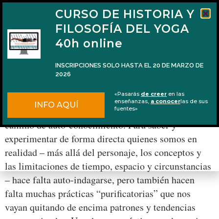
CURSO DE HISTORIA Y
FILOSOFÍA DEL YOGA
40h online
INSCRIPCIONES SOLO HASTA EL 20 DE MARZO DE
2026
La recitación en la práctica de svādhyāya
«Pasarás
de creer
en las
enseñanzas,
a conocer
las de sus
INFO AQUÍ
La búsqueda espiritual no es otra cosa que un
fuentes»
camino de auto-conocimiento. Para saber y
experimentar de forma directa quienes somos en
realidad – más allá del personaje, los conceptos y
las limitaciones de tiempo, espacio y circunstancias
– hace falta auto-indagarse, pero también hacen
falta muchas prácticas “purificatorias” que nos
vayan quitando de encima patrones y tendencias