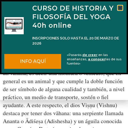
CURSO DE HISTORIA Y
FILOSOFÍA DEL YOGA
40h online
INSCRIPCIONES SOLO HASTA EL 20 DE MARZO DE
2026
El águila y su enemistad con la serpiente
«Pasarás
de creer
en las
enseñanzas,
a conocer
las de sus
INFO AQUÍ
En la tradición hindú casi todas las deidades tienen
fuentes»
un vāhana, es decir una montura o vehículo, que en
general es un animal y que cumple la doble función
de ser símbolo de alguna cualidad y también, a nivel
práctico, un medio de transporte, sostén o fiel
ayudante. A este respecto, el dios Viṣṇu (Vishnu)
destaca por tener dos vāhana: una serpiente llamada
Ananta o Ādiśeṣa (Adishesha) y un águila conocida