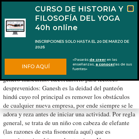
CURSO DE HISTORIA Y
FILOSOFÍA DEL YOGA
40h online
INSCRIPCIONES SOLO HASTA EL 20 DE MARZO DE
2026
Las esposas de Ganesha
«Pasarás
de creer
en las
enseñanzas,
a conocer
las de sus
INFO AQUÍ
Como ya he explicado alguna vez, Ganesha es de
fuentes»
género masculino. Recordatorio para lectores
desprevenidos: Ganesh es la deidad del panteón
hindú cuyo rol principal es remover los obstáculos
de cualquier nueva empresa, por ende siempre se le
adora y reza antes de iniciar una actividad. Por regla
general, se trata de un niño con cabeza de elefante
(las razones de esta fisonomía aquí) que es