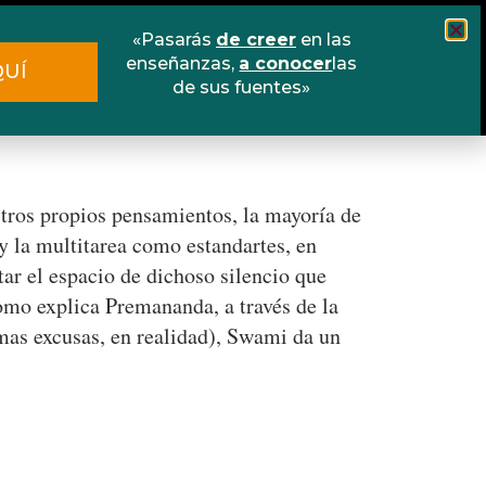
«Pasarás
de creer
en las
Cursos
Escuela online
Libros
enseñanzas,
a conocer
las
QUÍ
de sus fuentes»
Contacto
ros propios pensamientos, la mayoría de
y la multitarea como estandartes, en
tar el espacio de dichoso silencio que
como explica Premananda, a través de la
mas excusas, en realidad), Swami da un