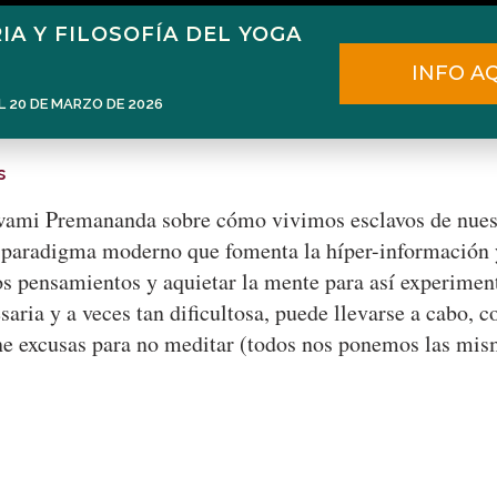
IA Y FILOSOFÍA DEL YOGA
Home
Narén Herrero
Blog
INFO A
L 20 DE MARZO DE 2026
s
wami Premananda sobre cómo vivimos esclavos de nuest
el paradigma moderno que fomenta la híper-información 
los pensamientos y aquietar la mente para así experimen
saria y a veces tan dificultosa, puede llevarse a cabo, 
ne excusas para no meditar (todos nos ponemos las mis