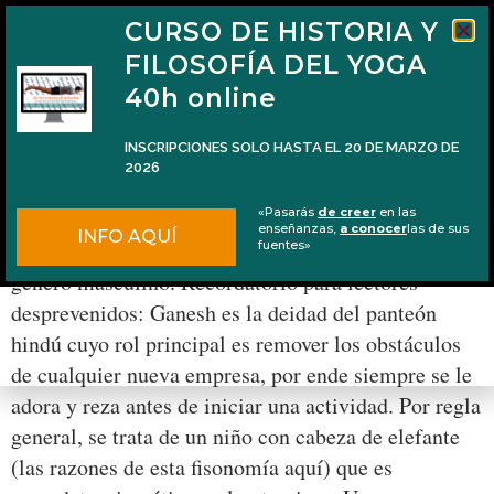
CURSO DE HISTORIA Y
FILOSOFÍA DEL YOGA
40h online
INSCRIPCIONES SOLO HASTA EL 20 DE MARZO DE
2026
Las esposas de Ganesha
«Pasarás
de creer
en las
enseñanzas,
a conocer
las de sus
INFO AQUÍ
Como ya he explicado alguna vez, Ganesha es de
fuentes»
género masculino. Recordatorio para lectores
desprevenidos: Ganesh es la deidad del panteón
hindú cuyo rol principal es remover los obstáculos
de cualquier nueva empresa, por ende siempre se le
adora y reza antes de iniciar una actividad. Por regla
general, se trata de un niño con cabeza de elefante
(las razones de esta fisonomía aquí) que es