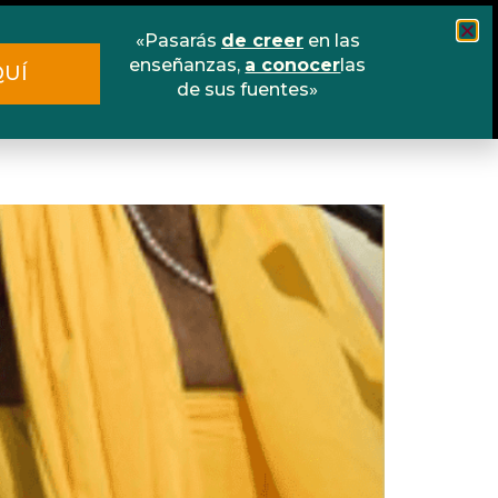
«Pasarás
de creer
en las
Cursos
Escuela online
Libros
enseñanzas,
a conocer
las
QUÍ
de sus fuentes»
Contacto