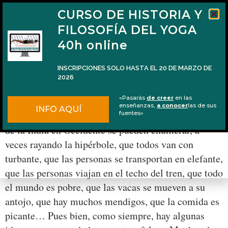
CURSO DE HISTORIA Y
FILOSOFÍA DEL YOGA
40h online
INSCRIPCIONES SOLO HASTA EL 20 DE MARZO DE
2026
Ese puntito en la frente
«Pasarás
de creer
en las
enseñanzas,
a conocer
las de sus
INFO AQUÍ
Entre los preconceptos estereotípicos que tenemos
fuentes»
de la India en Occidente se pueden enumerar, a
veces rayando la hipérbole, que todos van con
turbante, que las personas se transportan en elefante,
que las personas viajan en el techo del tren, que todo
el mundo es pobre, que las vacas se mueven a su
antojo, que hay muchos mendigos, que la comida es
picante… Pues bien, como siempre, hay algunas