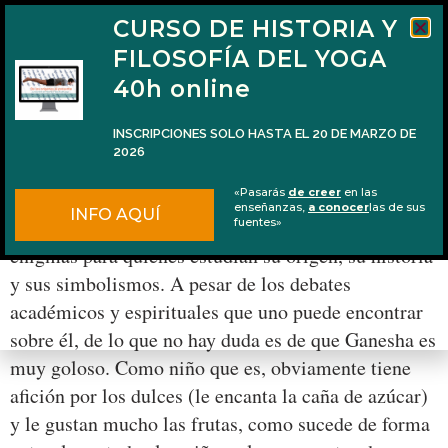
CURSO DE HISTORIA Y
FILOSOFÍA DEL YOGA
40h online
INSCRIPCIONES SOLO HASTA EL 20 DE MARZO DE
2026
Las frutas favoritas de Ganesha
«Pasarás
de creer
en las
enseñanzas,
a conocer
las de sus
INFO AQUÍ
Ganesha es una deidad peculiar que presenta varios
fuentes»
enigmas para quienes estudian su origen, su historia
y sus simbolismos. A pesar de los debates
académicos y espirituales que uno puede encontrar
sobre él, de lo que no hay duda es de que Ganesha es
muy goloso. Como niño que es, obviamente tiene
afición por los dulces (le encanta la caña de azúcar)
y le gustan mucho las frutas, como sucede de forma