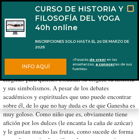
CURSO DE HISTORIA Y
FILOSOFÍA DEL YOGA
40h online
INSCRIPCIONES SOLO HASTA EL 20 DE MARZO DE
2026
Las frutas favoritas de Ganesha
«Pasarás
de creer
en las
enseñanzas,
a conocer
las de sus
INFO AQUÍ
Ganesha es una deidad peculiar que presenta varios
fuentes»
enigmas para quienes estudian su origen, su historia
y sus simbolismos. A pesar de los debates
académicos y espirituales que uno puede encontrar
sobre él, de lo que no hay duda es de que Ganesha es
muy goloso. Como niño que es, obviamente tiene
afición por los dulces (le encanta la caña de azúcar)
y le gustan mucho las frutas, como sucede de forma