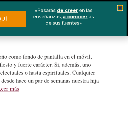
«Pasarás
de creer
en las
Cursos
Escuela online
Libros
enseñanzas,
a conocer
las
QUÍ
de sus fuentes»
Contacto
toño como fondo de pantalla en el móvil,
iesto y fuerte carácter. Si, además, uno
electuales o hasta espirituales. Cualquier
 desde hace un par de semanas nuestra hija
Leer más