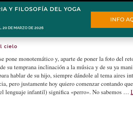
IA Y FILOSOFÍA DEL YOGA
Home
Narén Herrero
Blog
INFO A
L 20 DE MARZO DE 2026
l cielo
se pone monotemático y, aparte de poner la foto del re
 de su temprana inclinación a la música y de su ya manif
ara hablar de su hijo, siempre dándole al tema aires int
ncia, pero justamente hoy quiero comenzar contando que
 el lenguaje infantil) significa «perro». No sabemos …