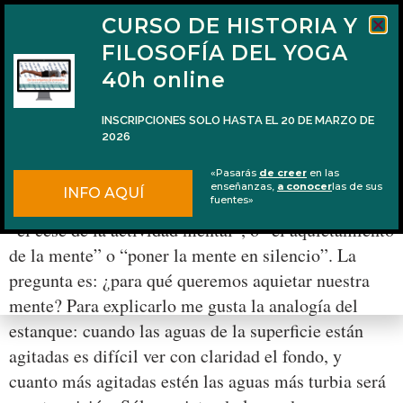
CURSO DE HISTORIA Y
FILOSOFÍA DEL YOGA
40h online
INSCRIPCIONES SOLO HASTA EL 20 DE MARZO DE
2026
¿Para qué queremos aquietar nuestra mente?
«Pasarás
de creer
en las
enseñanzas,
a conocer
las de sus
INFO AQUÍ
En el Yoga Sūtra de Patañjali se dice que Yoga es
fuentes»
“el cese de la actividad mental”, o “el aquietamiento
de la mente” o “poner la mente en silencio”. La
pregunta es: ¿para qué queremos aquietar nuestra
mente? Para explicarlo me gusta la analogía del
estanque: cuando las aguas de la superficie están
agitadas es difícil ver con claridad el fondo, y
cuanto más agitadas estén las aguas más turbia será