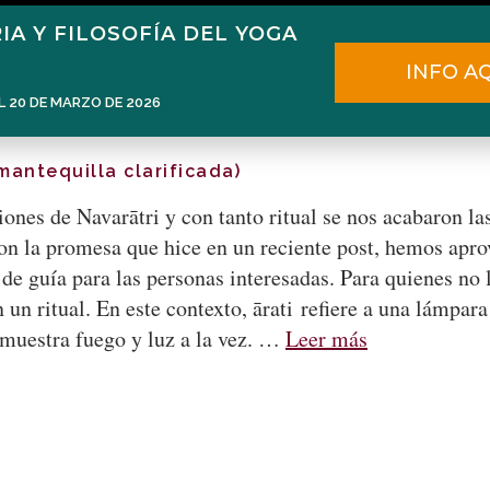
IA Y FILOSOFÍA DEL YOGA
Home
Narén Herrero
Blog
INFO A
L 20 DE MARZO DE 2026
mantequilla clarificada)
ones de Navarātri y con tanto ritual se nos acabaron las
n la promesa que hice en un reciente post, hemos apro
de guía para las personas interesadas. Para quienes no l
n un ritual. En este contexto, ārati refiere a una lámpa
 muestra fuego y luz a la vez. …
Leer más