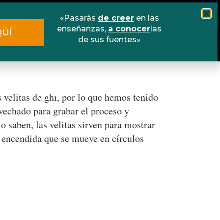
«Pasarás
de creer
en las
Cursos
Escuela online
Libros
enseñanzas,
a conocer
las
QUÍ
de sus fuentes»
Contacto
 velitas de ghī, por lo que hemos tenido
vechado para grabar el proceso y
o saben, las velitas sirven para mostrar
ra encendida que se mueve en círculos