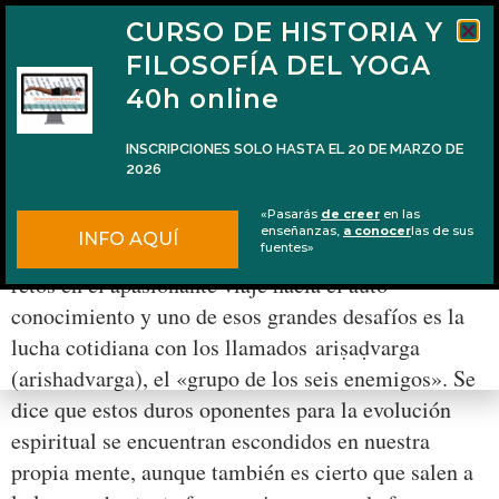
CURSO DE HISTORIA Y
FILOSOFÍA DEL YOGA
40h online
INSCRIPCIONES SOLO HASTA EL 20 DE MARZO DE
2026
Los seis enemigos de la evolución espiritual
«Pasarás
de creer
en las
enseñanzas,
a conocer
las de sus
INFO AQUÍ
El practicante espiritual debe enfrentarse a muchos
fuentes»
retos en el apasionante viaje hacia el auto-
conocimiento y uno de esos grandes desafíos es la
lucha cotidiana con los llamados ariṣaḍvarga
(arishadvarga), el «grupo de los seis enemigos». Se
dice que estos duros oponentes para la evolución
espiritual se encuentran escondidos en nuestra
propia mente, aunque también es cierto que salen a